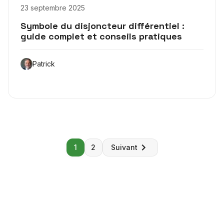
23 septembre 2025
Symbole du disjoncteur différentiel :
guide complet et conseils pratiques
Patrick
Pagination
1
2
Suivant
des
publications